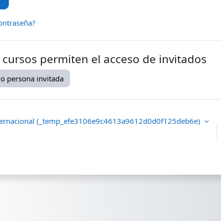
ontraseña?
 cursos permiten el acceso de invitados
o persona invitada
nternacional ‎(_temp_efe3106e9c4613a9612d0d0f125deb6e)‎