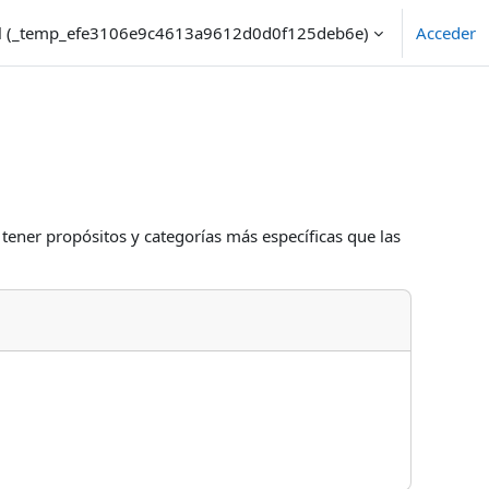
nal ‎(_temp_efe3106e9c4613a9612d0d0f125deb6e)‎
Acceder
 tener propósitos y categorías más específicas que las